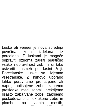
Luska ali veneer je nova sprednja
površina zoba izdelana iz
porcelana. Z luskami je mogoče
odpraviti oziroma zakriti praktično
vsako nepravilnost zob in si tako
ustvariti nasmeh po lastni želji.
Porcelanske luske so izjemno
vsestranske. Z njihovo uporabo
lahko poravnamo prenatrpane ali
naprej potisnjene zobe, zapremo
presledke med zobmi, prekrijemo
lisasto zabarvane zobe, zakrijemo
poškodovane ali okrušene zobe in
plombe na vidnih mestih,