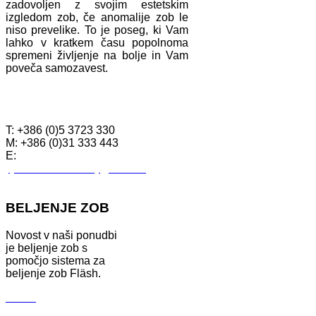
zadovoljen z svojim estetskim
izgledom zob, če anomalije zob le
niso prevelike. To je poseg, ki Vam
lahko v kratkem času popolnoma
spremeni življenje na bolje in Vam
poveča samozavest.
KONTAKTI
T: +386 (0)5 3723 330
M: +386 (0)31 333 443
E:
tjasa.drstom.krizaj@siol.net
BELJENJE ZOB
Novost v naši ponudbi
je beljenje zob s
pomočjo sistema za
beljenje zob Fläsh.
Več ...