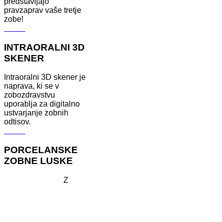
predstavljajo
pravzaprav vaše tretje
zobe!
Več ...
INTRAORALNI 3D
SKENER
Intraoralni 3D skener je
naprava, ki se v
zobozdravstvu
uporablja za digitalno
ustvarjanje zobnih
odtisov.
Več ...
PORCELANSKE
ZOBNE LUSKE
Z