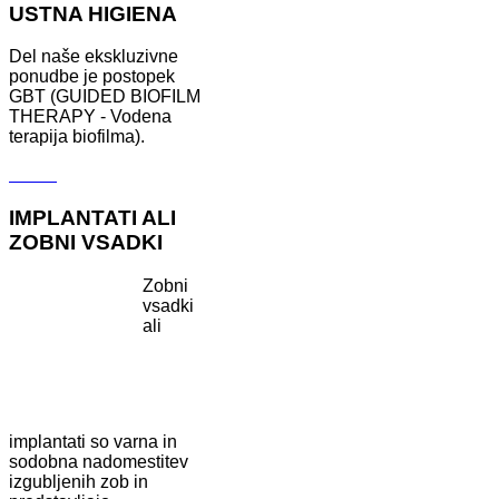
USTNA HIGIENA
Del naše ekskluzivne
ponudbe je postopek
GBT (GUIDED BIOFILM
THERAPY - Vodena
terapija biofilma).
Več ...
IMPLANTATI ALI
ZOBNI VSADKI
Zobni
vsadki
ali
implantati so varna in
sodobna nadomestitev
izgubljenih zob in