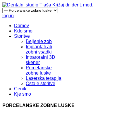
log in
Domov
Kdo smo
Storitve
Beljenje zob
Implantati ali
zobni vsadki
Intraroralni 3D
skener
Porcelanske
zobne luske
Laserska terapija
Ostale storitve
Cenik
Kje smo
PORCELANSKE ZOBNE LUSKE