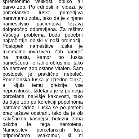
spremenimo velikost, obliko ali
barvo zob. Po trdnosti in videzu je
porcelanska luska primerljiva
naravnemu zobu, tako da je z njeno
namestitvijo pacientova težava
dolgoročno odpravljena. Za rešitev
Vašega problema bodo potrebni
največ trije obiski v naši ordinaciji.
Postopek namestitve luske je
minimalno invaziven. Zob namreč
na mestu, kamor bo luska
nameščena, le rahlo obrusimo, tako
da naraven zob ostane vitalen. Sam
postopek je praktično neboleč.
Porcelanska luska je izredno tanka,
a kljub temu prekrije vse
nepravilnosti. Izdelana je iz polnega
porcelana najvišje kakovosti, tako
da daje zob po korekciji popolnoma
naraven videz. Luska se po potrebi
brez težave odstrani, tako da je ob
kakršnikoli kasnejši bolezni zoba
oskrba le tega nemotena.
Namestitev porcelanskih lusk
priporočamo vsakomur, ki ni