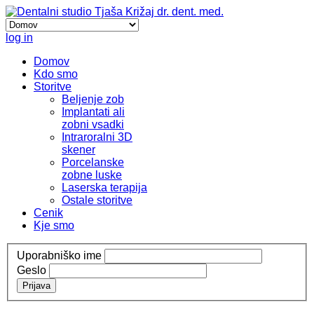
log in
Domov
Kdo smo
Storitve
Beljenje zob
Implantati ali
zobni vsadki
Intraroralni 3D
skener
Porcelanske
zobne luske
Laserska terapija
Ostale storitve
Cenik
Kje smo
Uporabniško ime
Geslo
Prijava