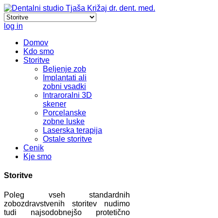
log in
Domov
Kdo smo
Storitve
Beljenje zob
Implantati ali
zobni vsadki
Intraroralni 3D
skener
Porcelanske
zobne luske
Laserska terapija
Ostale storitve
Cenik
Kje smo
Storitve
Poleg vseh standardnih
zobozdravstvenih storitev nudimo
tudi najsodobnejšo protetično