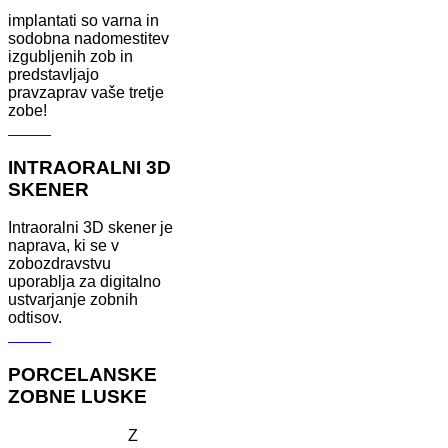
implantati so varna in
sodobna nadomestitev
izgubljenih zob in
predstavljajo
pravzaprav vaše tretje
zobe!
Več ...
INTRAORALNI 3D
SKENER
Intraoralni 3D skener je
naprava, ki se v
zobozdravstvu
uporablja za digitalno
ustvarjanje zobnih
odtisov.
Več ...
PORCELANSKE
ZOBNE LUSKE
Z