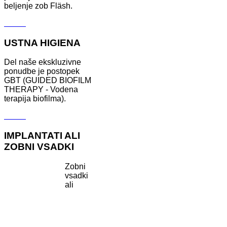
beljenje zob Fläsh.
Več ...
USTNA HIGIENA
Del naše ekskluzivne
ponudbe je postopek
GBT (GUIDED BIOFILM
THERAPY - Vodena
terapija biofilma).
Več ...
IMPLANTATI ALI
ZOBNI VSADKI
Zobni
vsadki
ali