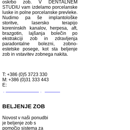
oskrbo zob. V DENTALNEM
STUDIU vam izdelamo porcelanske
luske in polne porcelanske prevleke.
Nudimo pa še implantološke
storitve, lasersko terapijo
koreninskih kanalov, herpesa, aft,
brazgotin, lajšanja bolečin po
ekstrakciji zob in zdravljenja
paradontalne bolezni, zobno-
estetske posege, kot sta beljenje
zob in vstavitev zobnega nakita.
KONTAKTI
T: +386 (0)5 3723 330
M: +386 (0)31 333 443
E:
tjasa.drstom.krizaj@siol.net
BELJENJE ZOB
Novost v naši ponudbi
je beljenje zob s
pomočjo sistema za